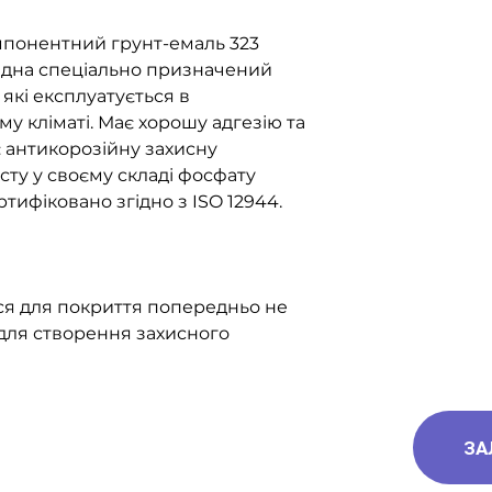
093-189-38-0
понентний грунт-емаль 323
ідна спеціально призначений
які експлуатується в
 кліматі. Має хорошу адгезію та
є антикорозійну захисну
істу у своєму складі фосфату
ртифіковано згідно з ISO 12944.
ся для покриття попередньо не
 для створення захисного
ЗА