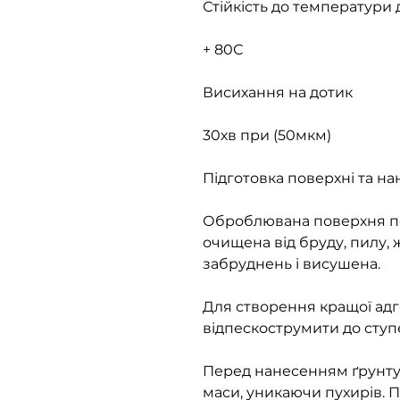
Стійкість до температури
+ 80С
Висихання на дотик
30хв при (50мкм)
Підготовка поверхні та н
Оброблювана поверхня п
очищена від бруду, пилу,
забруднень і висушена.
Для створення кращої адг
відпескострумити до ступ
Перед нанесенням ґрунту
маси, уникаючи пухирів. 