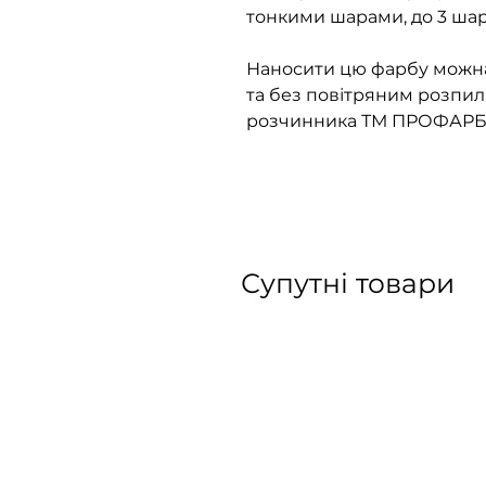
тонкими шарами, до 3 шар
Наносити цю фарбу можна
та без повітряним розпи
розчинника ТМ ПРОФАРБА 
Супутні товари