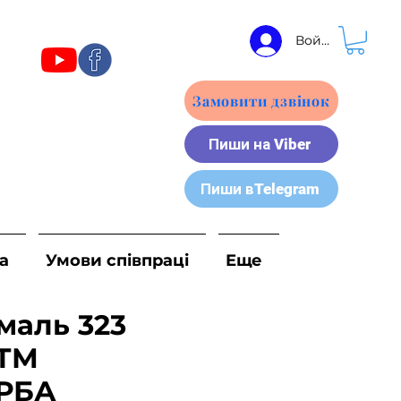
Войти
Замовити дзвінок
Пиши на Viber
Пиши вTelegram
а
Умови співпраці
Еще
маль 323
 ТМ
РБА