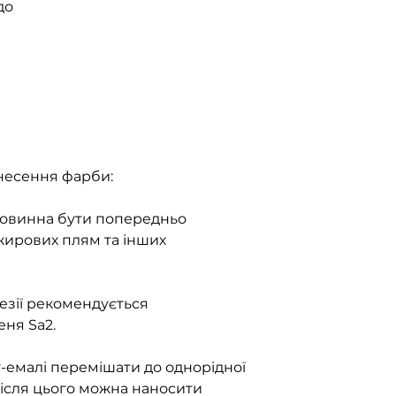
 до
анесення фарби:
овинна бути попередньо
 жирових плям та інших
езії рекомендується
еня Sa2.
-емалі перемішати до однорідної
Після цього можна наносити