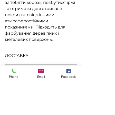
запобігти корозії, позбутися іржі
та отримати довготривале
покриття з відмінними
атмосферостійкими
показниками. Підходить для
фарбування дерев'яних і
металевих поверхонь.
ДОСТАВКА
Доступна видача на складі для
До цього товару підходить
самовивезення, а також доставка
Phone
Email
Facebook
Новою поштою, Міст Експрес, САТ,
Розчинник Уайт спірит
Делівері, Рабен.
Замовлення
Для замовлення зв'яжіться з
менеджером
за номерами телефонів
ЗАЛИШИТИ ЗАЯВКУ
096-562-25-95