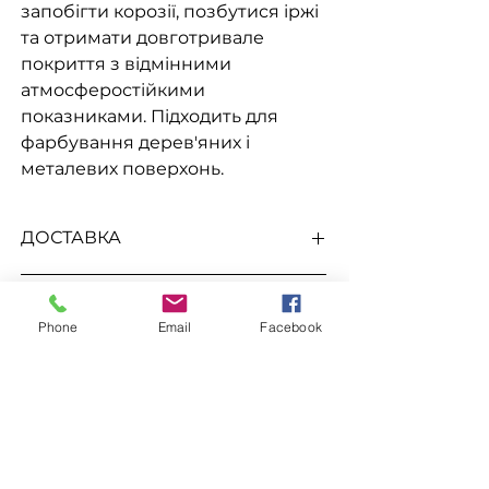
запобігти корозії, позбутися іржі
та отримати довготривале
покриття з відмінними
атмосферостійкими
показниками. Підходить для
фарбування дерев'яних і
металевих поверхонь.
ДОСТАВКА
Доступна видача на складі для
До цього товару підходить
самовивезення
, а також доставка
Phone
Email
Facebook
Новою поштою, Міст Експрес, САТ,
Розчинник Уайт спірит
Делівері, Рабен.
Замовлення
Для замовлення зв'яжіться з
менеджером
за номерами телефонів
ЗАЛИШИТИ ЗАЯВКУ
096-562-25-95