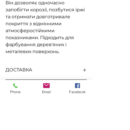
Він дозволяє одночасно
запобігти корозії, позбутися іржі
та отримати довготривале
покриття з відмінними
атмосферостійкими
показниками. Підходить для
фарбування дерев'яних і
металевих поверхонь.
ДОСТАВКА
Доступна видача на складі для
До цього товару підходить
самовивезення
, а також доставка
Phone
Email
Facebook
Новою поштою, Міст Експрес, САТ,
Розчинник Уайт спірит
Делівері, Рабен.
Замовлення
Для замовлення зв'яжіться з
менеджером