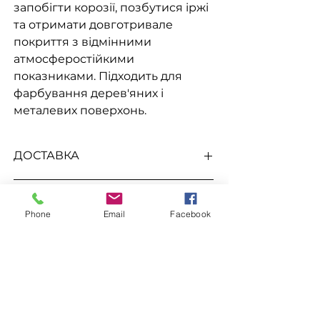
запобігти корозії, позбутися іржі
та отримати довготривале
покриття з відмінними
атмосферостійкими
показниками. Підходить для
фарбування дерев'яних і
металевих поверхонь.
ДОСТАВКА
Доступна видача на складі для
До цього товару підходить
самовивезення
, а також доставка
Phone
Email
Facebook
Новою поштою, Міст Експрес, САТ,
Розчинник Уайт спірит
Делівері, Рабен.
Замовлення
Для замовлення зв'яжіться з
менеджером
за номерами телефонів
ЗАЛИШИТИ ЗАЯВКУ
096-562-25-95