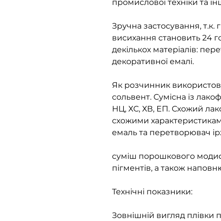
промислової техніки та і
Зручна застосування, т.к. 
висихання становить 24 го
декількох матеріалів: пере
декоративної емалі.
Як розчинник використовує
сольвент. Сумісна із лак
НЦ, ХС, ХВ, ЕП. Схожий л
схожими характеристиками
емаль та перетворювач ір
суміш порошкового модифі
пігментів, а також наповн
Технічні показники:
Зовнішній вигляд плівки п