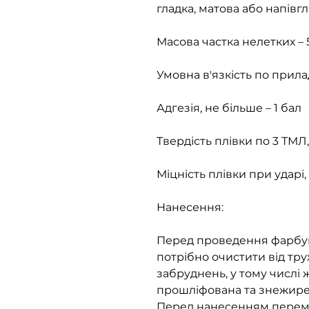
гладка, матова або напівг
Масова частка нелетких – 
Умовна в'язкість по прила
Адгезія, не більше – 1 бал
Твердість плівки по 3 ТМЛ
Міцність плівки при ударі
Нанесення:
Перед проведення фарбув
потрібно очистити від трух
забруднень, у тому числі
прошліфована та знежире
Перед нанесенням перемі