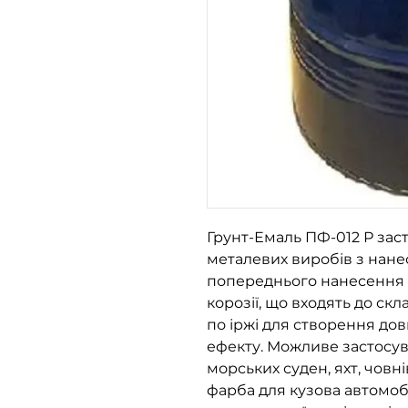
Грунт-Емаль ПФ-012 Р зас
металевих виробів з нане
попереднього нанесення ґ
корозії, що входять до с
по іржі для створення до
ефекту. Можливе застосув
морських суден, яхт, човн
фарба для кузова автомобі