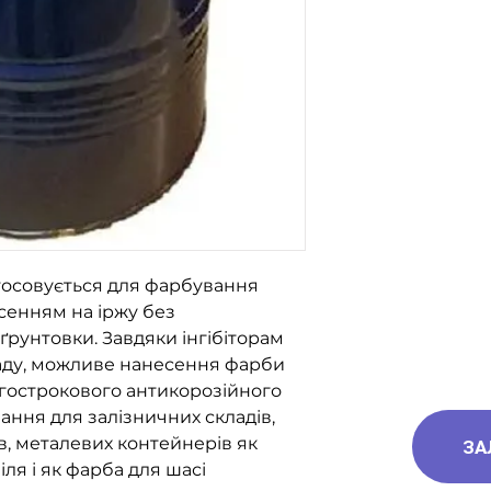
096-562-25-9
066-058-71-3
093-189-38-0
тосовується для фарбування
сенням на іржу без
рунтовки. Завдяки інгібіторам
кладу, можливе нанесення фарби
вгострокового антикорозійного
ання для залізничних складів,
ів, металевих контейнерів як
ЗА
ля і як фарба для шасі