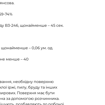
лянсова.
59-74%
ду В3-246, щонайменше – 45 сек.
, щонайменше – 0,06 ум. од.
, не менше – 40
ання, необхідну поверхню
лої іржі, пилу, бруду та інших
 жирових. Поверхня має бути
на за допомогою розчинника.
шують, розбавляють до робочої