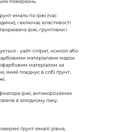
нших поверхонь.
грунт-емаль по іржі (час
дини), і включає властивості
творювача іржі, грунтовки і
ться - уайт-спірит, ксилол або
офарбовими матеріалами марок
акофарбовим матеріалом за
, який поєднує в собі ґрунт,
жі.
катора іржі, антикорозійних
ювачів в алкідному лаку.
оверхні ґрунт-емалі: рівна,