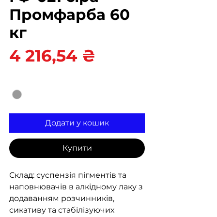
Промфарба 60
кг
Ціна
4 216,54 ₴
Колір
*
Додати у кошик
Купити
Склад: суспензія пігментів та
наповнювачів в алкідному лаку з
додаванням розчинників,
сикативу та стабілізуючих