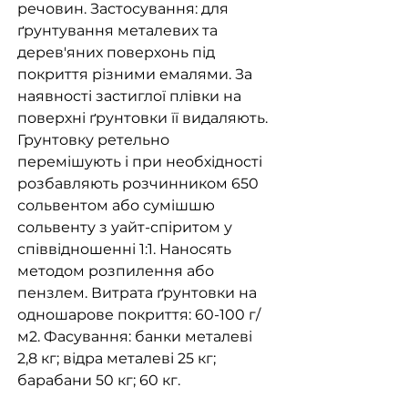
речовин. Застосування: для
ґрунтування металевих та
дерев'яних поверхонь під
покриття різними емалями. За
наявності застиглої плівки на
поверхні ґрунтовки її видаляють.
Грунтовку ретельно
перемішують і при необхідності
розбавляють розчинником 650
сольвентом або сумішшю
сольвенту з уайт-спіритом у
співвідношенні 1:1. Наносять
методом розпилення або
пензлем. Витрата ґрунтовки на
одношарове покриття: 60-100 г/
м2. Фасування: банки металеві
2,8 кг; відра металеві 25 кг;
барабани 50 кг; 60 кг.