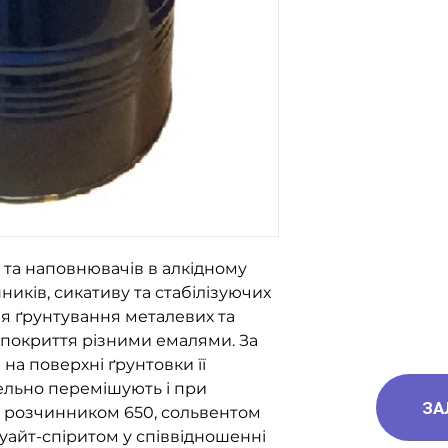
за номерами тел
096-562-25-95
066-058-71-36
093-189-38-06
в та наповнювачів в алкідному
иків, сикативу та стабілізуючих
ля ґрунтування металевих та
 покриття різними емалями. За
 на поверхні ґрунтовки її
ельно перемішують і при
ЗА
ь розчинником 650, сольвентом
уайт-спіритом у співвідношенні