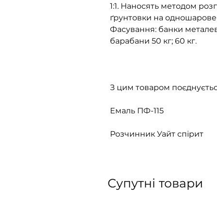
1:1. Наносять методом ро
ґрунтовки на одношарове п
Фасування: банки металеві 
барабани 50 кг; 60 кг.
З цим товаром поєднуєтьс
Емаль ПФ-115
Розчинник Уайт спірит
Супутні товари