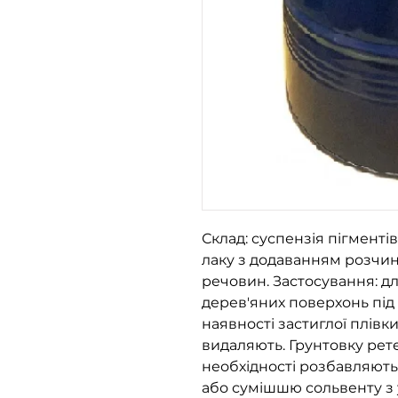
Склад: суспензія пігменті
лаку з додаванням розчинн
речовин. Застосування: д
дерев'яних поверхонь під
наявності застиглої плівки
видаляють. Грунтовку рет
необхідності розбавляют
або сумішшю сольвенту з 