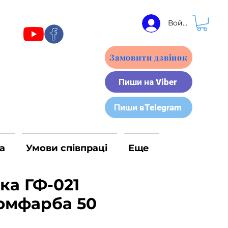
Войти
Замовити дзвінок
Пиши на Viber
Пиши вTelegram
а
Умови співпраці
Еще
ка ГФ-021
омфарба 50