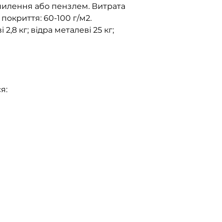
зпилення або пензлем. Витрата
окриття: 60-100 г/м2.
2,8 кг; відра металеві 25 кг;
я: