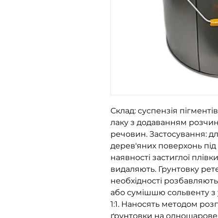
Склад: суспензія пігменті
лаку з додаванням розчинн
речовин. Застосування: д
дерев'яних поверхонь під
наявності застиглої плівки
видаляють. Грунтовку рет
необхідності розбавляют
або сумішшю сольвенту з 
1:1. Наносять методом ро
ґрунтовки на одношарове п