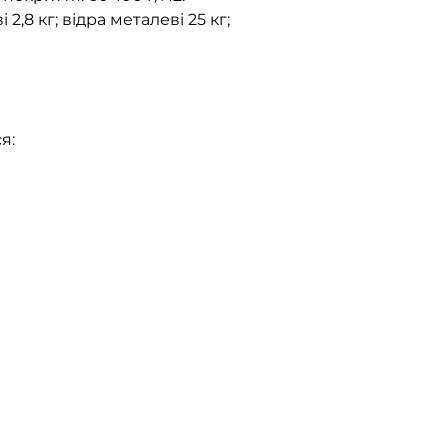
2,8 кг; відра металеві 25 кг;
я: