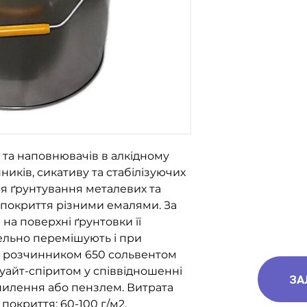
за номерами тел
096-562-25-95
066-058-71-36
093-189-38-06
в та наповнювачів в алкідному
иків, сикативу та стабілізуючих
ля ґрунтування металевих та
 покриття різними емалями. За
 на поверхні ґрунтовки її
ельно перемішують і при
ь розчинником 650 сольвентом
уайт-спіритом у співвідношенні
ЗА
зпилення або пензлем. Витрата
окриття: 60-100 г/м2.