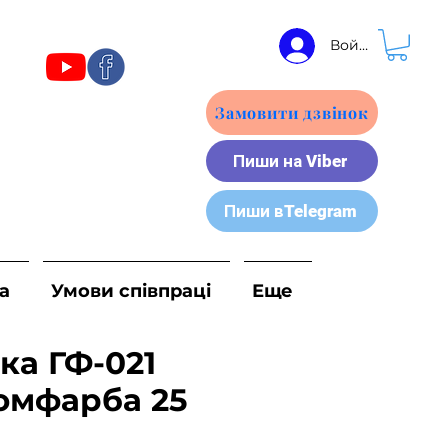
Войти
Замовити дзвінок
Пиши на Viber
Пиши вTelegram
а
Умови співпраці
Еще
ка ГФ-021
омфарба 25