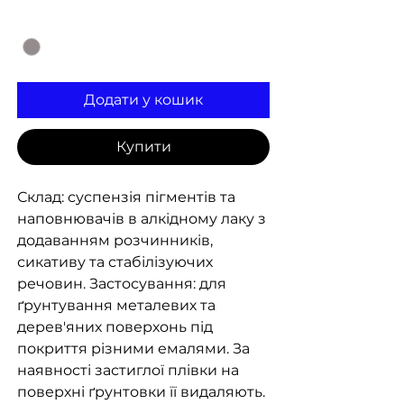
Колір
*
Додати у кошик
Купити
Склад: суспензія пігментів та
наповнювачів в алкідному лаку з
додаванням розчинників,
сикативу та стабілізуючих
речовин. Застосування: для
ґрунтування металевих та
дерев'яних поверхонь під
покриття різними емалями. За
наявності застиглої плівки на
поверхні ґрунтовки її видаляють.