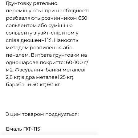
Грунтовку ретельно
перемішують і при необхідності
розбавляють розчинником 650
сольвентом або сумішшю
сольвенту з уайт-спіритом у
співвідношенні 1:1. Наносять
методом розпилення або
пензлем. Витрата ґрунтовки на
одношарове покриття: 60-100 г/
м2. Фасування: банки металеві
2,8 кг; відра металеві 25 кг;
барабани 50 кг; 60 кг.
З цим товаром поєднується:
Емаль ПФ-115