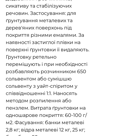
сикативу та стабілізуючих
речовин. Застосування: для
ґрунтування металевих та
дерев'яних поверхонь під
покриття різними емалями. За
наявності застиглої плівки на
поверхні ґрунтовки її видаляють.
Грунтовку ретельно
перемішують і при необхідності
розбавляють розчинником 650
сольвентом або сумішшю
сольвенту з уайт-спіритом у
співвідношенні 1:1. Наносять
методом розпилення або
пензлем. Витрата ґрунтовки на
одношарове покриття: 60-100 г/
м2. Фасування: банки металеві
2,8 кг; відра металеві 12 кг, 25 кг;