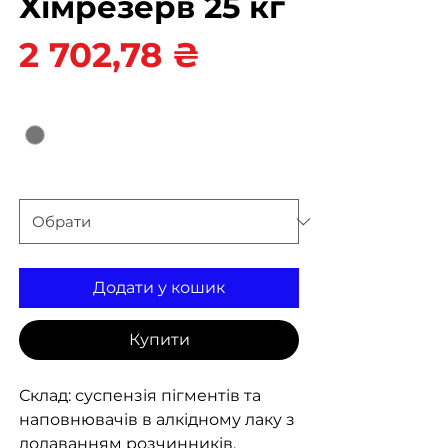
Хімрезерв 25 кг
Ціна
2 702,78 ₴
Колір
*
вага
*
Додати у кошик
Купити
Склад: суспензія пігментів та
наповнювачів в алкідному лаку з
додаванням розчинників,