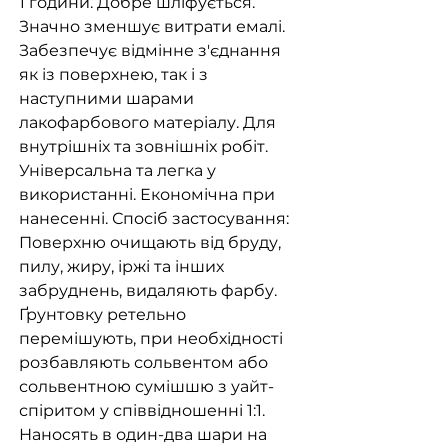
1 години. Добре шліфується.
Значно зменшує витрати емалі.
Забезпечує відмінне з'єднання
як із поверхнею, так і з
наступними шарами
лакофарбового матеріалу. Для
внутрішніх та зовнішніх робіт.
Універсальна та легка у
використанні. Економічна при
нанесенні. Спосіб застосування:
Поверхню очищають від бруду,
пилу, жиру, іржі та інших
забруднень, видаляють фарбу.
Ґрунтовку ретельно
перемішують, при необхідності
розбавляють сольвентом або
сольвентною сумішшю з уайт-
спіритом у співвідношенні 1:1.
Наносять в один-два шари на