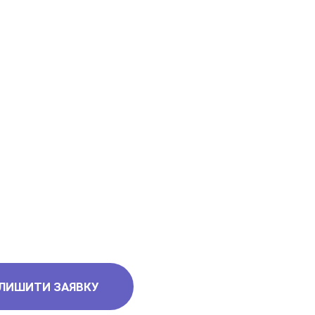
івері, Рабен.
в'яжіться з менеджером
ефонів
ЛИШИТИ ЗАЯВКУ