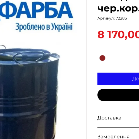
чер.кор.
Артикул: 72285
8 170,0
Колір
*
До
Доставка
Доступна видача 
Замовлення
, а також доставк