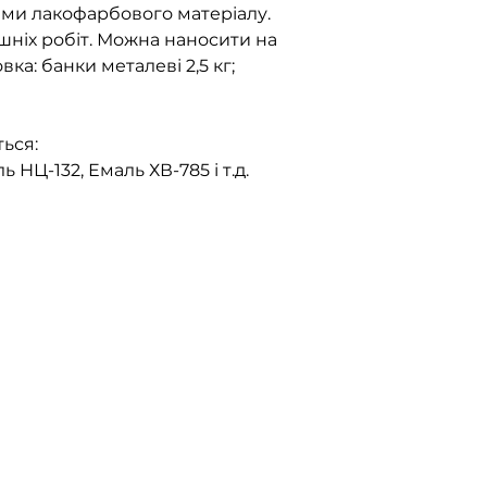
ами лакофарбового матеріалу.
ішніх робіт. Можна наносити на
ка: банки металеві 2,5 кг;
ься:
 НЦ-132, Емаль ХВ-785 і т.д.