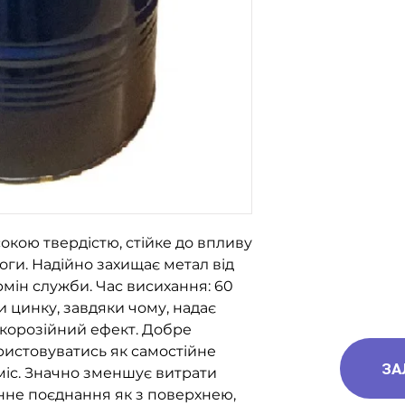
Експрес, САТ, Дел
Для замовлення з
за номерами тел
096-562-25-95
066-058-71-36
093-189-38-06
окою твердістю, стійке до впливу
логи. Надійно захищає метал від
рмін служби. Час висихання: 60
и цинку, завдяки чому, надає
икорозійний ефект. Добре
ристовуватись як самостійне
ЗА
 міс. Значно зменшує витрати
інне поєднання як з поверхнею,