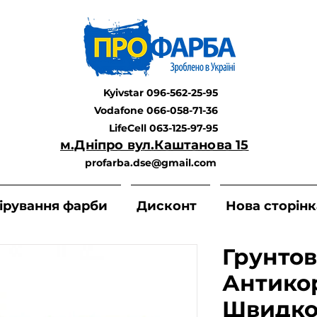
Kyivstar 096-562-25-95
Vodafone 066-058-71-36
LifeCell 063-125-97-95
м.Дніпро вул.Каштанова 15
profarba.dse@gmail.com
ірування фарби
Дисконт
Нова сторінк
Грунто
Антико
Швидко