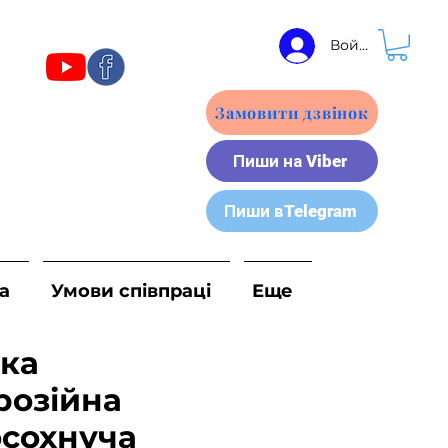
Войти
Замовити дзвінок
Пиши на Viber
Пиши вTelegram
а
Умови співпраці
Еще
вка
розійна
сохнуча