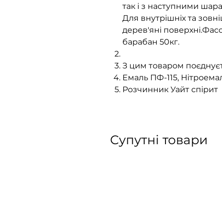
так і з наступними шар
Для внутрішніх та зовн
дерев'яні поверхні.Фасов
барабан 50кг.
З цим товаром поєднуєт
Емаль ПФ-115, Нітроемаль
Розчинник Уайт спірит
Супутні товари