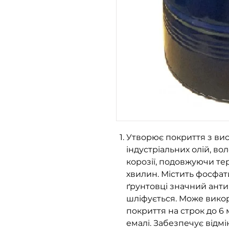
Утворює покриття з вис
індустріальних олій, во
корозії, подовжуючи те
хвилин. Містить фосфат
ґрунтовці значний ант
шліфується. Може вико
покриття на строк до 6
емалі. Забезпечує відм