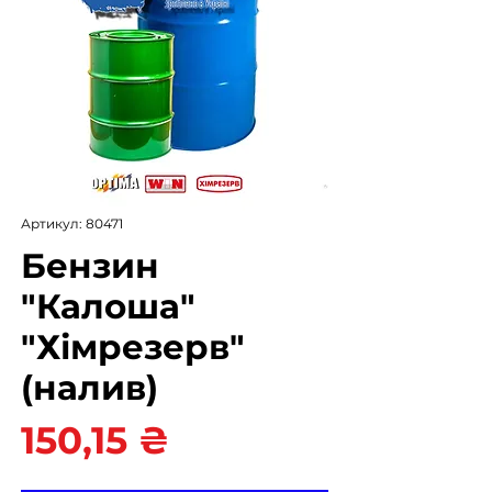
Артикул: 80471
Бензин
"Калоша"
"Хімрезерв"
(налив)
Ціна
150,15 ₴