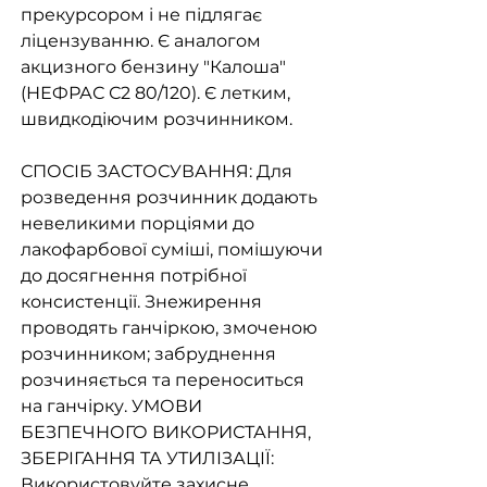
прекурсором і не підлягає
ліцензуванню. Є аналогом
акцизного бензину "Калоша"
(НЕФРАС С2 80/120). Є летким,
швидкодіючим розчинником.
СПОСІБ ЗАСТОСУВАННЯ: Для
розведення розчинник додають
невеликими порціями до
лакофарбової суміші, помішуючи
до досягнення потрібної
консистенції. Знежирення
проводять ганчіркою, змоченою
розчинником; забруднення
розчиняється та переноситься
на ганчірку. УМОВИ
БЕЗПЕЧНОГО ВИКОРИСТАННЯ,
ЗБЕРІГАННЯ ТА УТИЛІЗАЦІЇ:
Використовуйте захисне