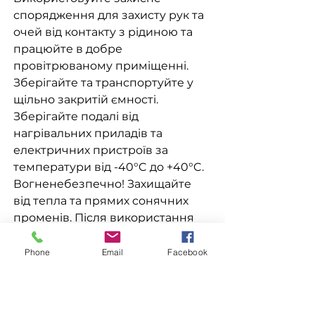
спорядження для захисту рук та
очей від контакту з рідиною та
працюйте в добре
провітрюваному приміщенні.
Зберігайте та транспортуйте у
щільно закритій ємності.
Зберігайте подалі від
нагрівальних приладів та
електричних пристроїв за
температури від -40°C до +40°C.
Вогненебезпечно! Захищайте
від тепла та прямих сонячних
променів. Після використання
пляшки з розчинником слід
щільно закрити та утилізувати на
Phone
Email
Facebook
сміттєзвалищі.
СКЛАД: Змішаний розчинник,