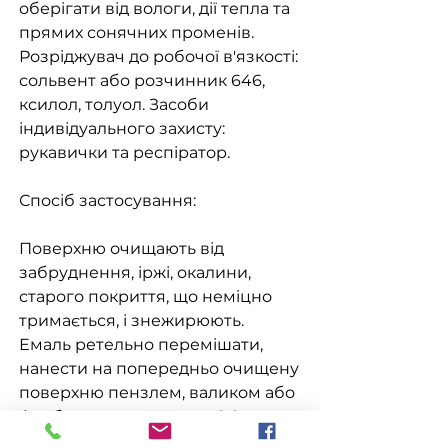
оберігати від вологи, дії тепла та
прямих сонячних променів.
Розріджувач до робочої в'язкості:
сольвент або розчинник 646,
ксилол, толуол. Засоби
індивідуального захисту:
рукавички та респіратор.
Спосіб застосування:
Поверхню очищають від
забруднення, іржі, окалини,
старого покриття, що неміцно
тримається, і знежирюють.
Емаль ретельно перемішати,
нанести на попередньо очищену
поверхню пензлем, валиком або
фарборозпилювачем в 1-2 шари
з проміжною сушкою між