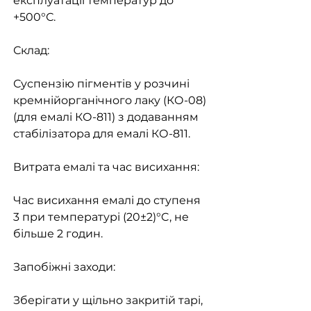
експлуатації температур до
+500°С.
Склад:
Суспензію пігментів у розчині
кремнійорганічного лаку (КО-08)
(для емалі КО-811) з додаванням
стабілізатора для емалі КО-811.
Витрата емалі та час висихання:
Час висихання емалі до ступеня
3 при температурі (20±2)°C, не
більше 2 годин.
Запобіжні заходи:
Зберігати у щільно закритій тарі,