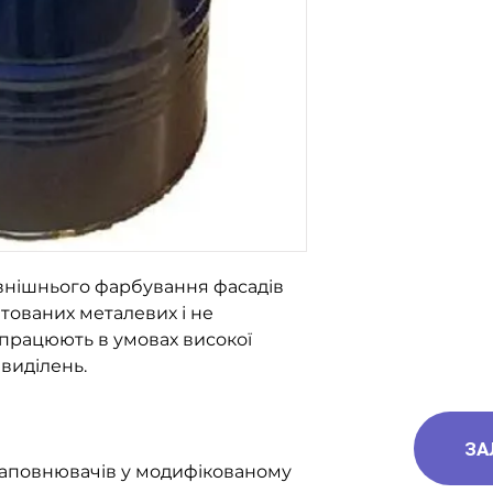
093-189-38-0
внішнього фарбування фасадів
нтованих металевих і не
працюють в умовах високої
виділень.
ЗА
 наповнювачів у модифікованому