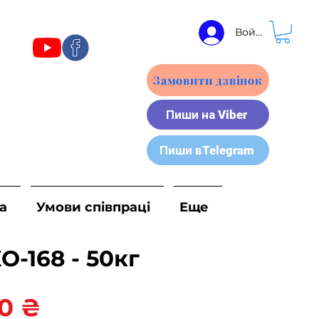
Войти
Замовити дзвінок
Пиши на Viber
Пиши вTelegram
а
Умови співпраці
Еще
О-168 - 50кг
Ціна
0 ₴