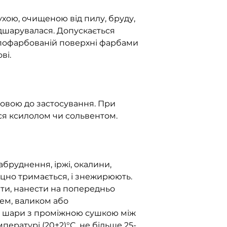
хою, очищеною від пилу, бруду,
ідшарувалася. Допускається
 пофарбованій поверхні фарбами
ві.
овою до застосування. При
ся ксилолом чи сольвентом.
бруднення, іржі, окалини,
іцно тримається, і знежирюють.
ти, нанести на попередньо
ем, валиком або
 шари з проміжною сушкою між
пературі (20±2)°C, не більше 25-