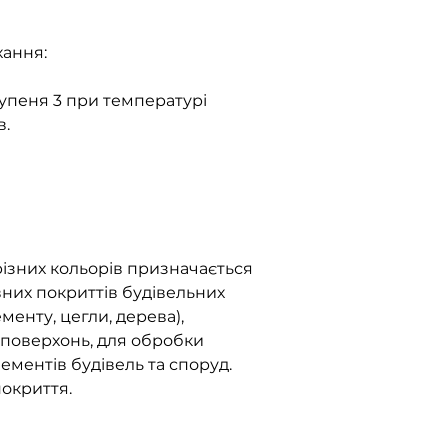
хання:
тупеня 3 при температурі
в.
ізних кольорів призначається
вних покриттів будівельних
менту, цегли, дерева),
 поверхонь, для обробки
лементів будівель та споруд.
окриття.