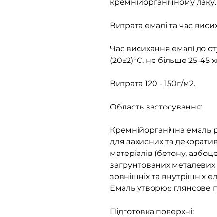
кремнійорганічному лаку.
Витрата емалі та час виси
Час висихання емалі до с
(20±2)°C, не більше 25-45 х
Витрата 120 - 150г/м2.
Область застосування:
Кремнійорганічна емаль р
для захисних та декорати
матеріалів (бетону, азбоце
загрунтованих металевих
зовнішніх та внутрішніх е
Емаль утворює глянсове п
Підготовка поверхні: