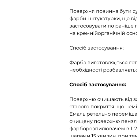
Поверхня повинна бути су
фарби і штукатурки, що в
застосовувати по раніше
на кремнійорганічній осно
Спосіб застосування:
Фарба виготовляється гот
необхідності розбавляєть
Спосіб застосування:
Поверхню очищають від за
старого покриття, що нем
Емаль ретельно переміша
очищену поверхню пензл
фарборозпилювачем в 1-2
шарами 15 хвилин, при тем