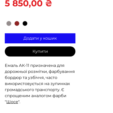
Ціна
5 850,00 ₴
Колір
*
Додати у кошик
Купити
Емаль АК-11 призначена для
дорожньої розмітки, фарбування
бордюр та узбіччя, часто
використовується на зупинках
громадського транспорту. Є
спрощеним аналогом фарби
"
Шосе
".