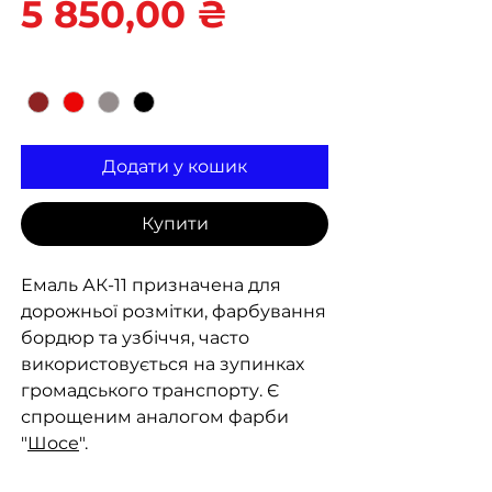
Ціна
5 850,00 ₴
Колір
*
Додати у кошик
Купити
Емаль АК-11 призначена для
дорожньої розмітки, фарбування
бордюр та узбіччя, часто
використовується на зупинках
громадського транспорту. Є
спрощеним аналогом фарби
"
Шосе
".