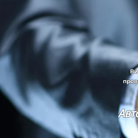
Ви
пров
Авт