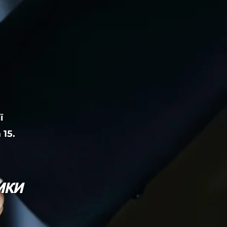
ї
15.
мки