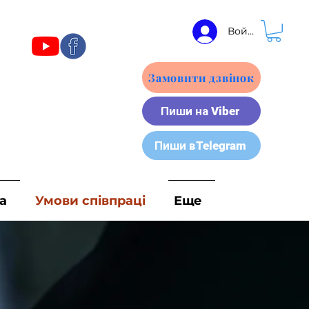
Войти
Замовити дзвінок
Пиши на Viber
Пиши вTelegram
а
Умови співпраці
Еще