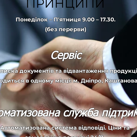
ПРИНЦИПИ
Понеділок – П'ятниця 9.00 – 17.30.
(без перерви)
Сервіс
писка документів та відвантаження продукці
одиться в одному місці: м. Дніпро, Каштанова 
оматизована служба підтри
Автоматизована система відповіді. Ціни та