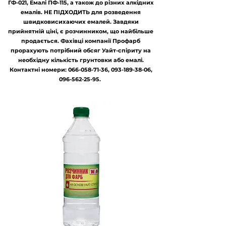
ГФ-021, Емалі ПФ-115, а також до різних алкідних
емалів. НЕ ПІДХОДИТЬ для розведення
швидковисихаючих емалей. Завдяки
прийнятній ціні, є розчинником, що найбільше
продається. Фахівці компанії Профарб
прорахують потрібний обсяг Уайт-спіриту на
необхідну кількість грунтовки або емалі.
Контактні номери:
066-058-71-36
,
093-189-38-06
,
096-562-25-95
.