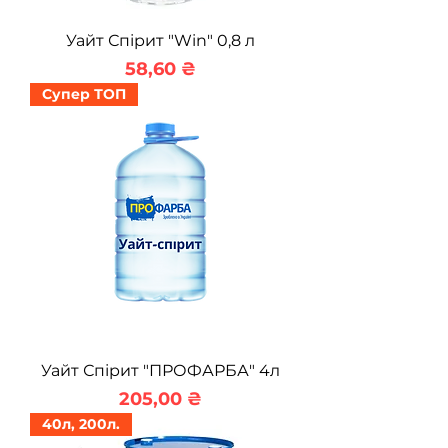
Уайт Спірит "Win" 0,8 л
Ціна
58,60 ₴
Супер ТОП
Уайт Спірит "ПРОФАРБА" 4л
Ціна
205,00 ₴
40л, 200л.