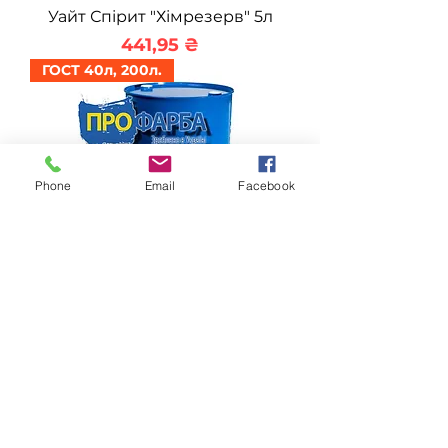
Уайт Спірит "Хімрезерв" 5л
Ціна
441,95 ₴
ГОСТ 40л, 200л.
Phone
Email
Facebook
Уайт Спірит "Хімрезерв"
(Налив)
Ціна
100,13 ₴