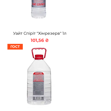
Уайт Спіріт "Хімрезерв" 1л
Ціна
101,56 ₴
ГОСТ