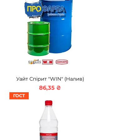
Уайт Спірит "WIN" (Налив)
Ціна
86,35 ₴
ГОСТ