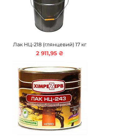
Лак НЦ-218 (глянцевий) 17 кг
Ціна
2 911,95 ₴