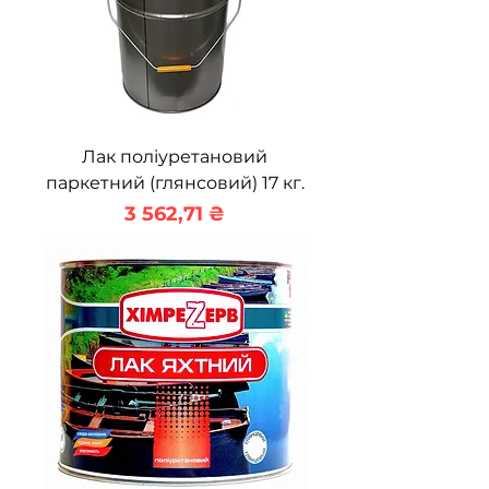
Лак поліуретановий
паркетний (глянсовий) 17 кг.
Ціна
3 562,71 ₴