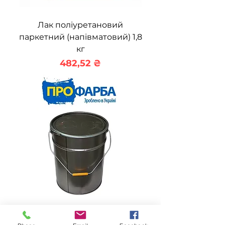
Лак поліуретановий
паркетний (напівматовий) 1,8
кг
Ціна
482,52 ₴
Лак поліуретановий