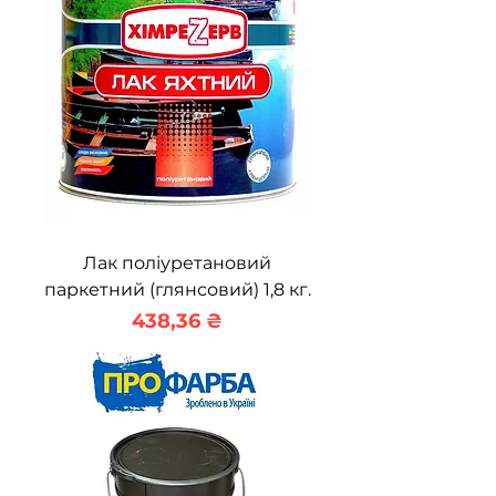
Лак поліуретановий
паркетний (глянсовий) 1,8 кг.
Ціна
438,36 ₴