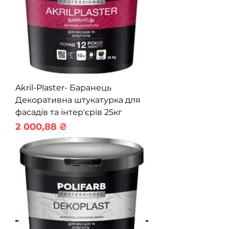
Akril-Plaster- Баранець
Декоративна штукатурка для
фасадів та інтер'єрів 25кг
Ціна
2 000,88 ₴