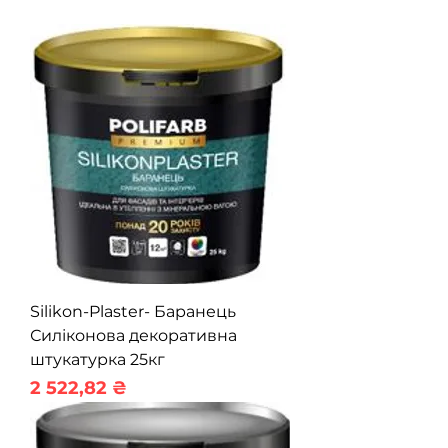
Silikon-Plaster- Баранець
Силіконова декоративна
штукатурка 25кг
Ціна
2 522,82 ₴