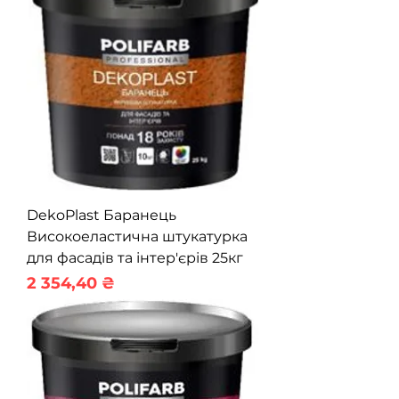
DekoPlast Баранець
Високоеластична штукатурка
для фасадів та інтер'єрів 25кг
Ціна
2 354,40 ₴