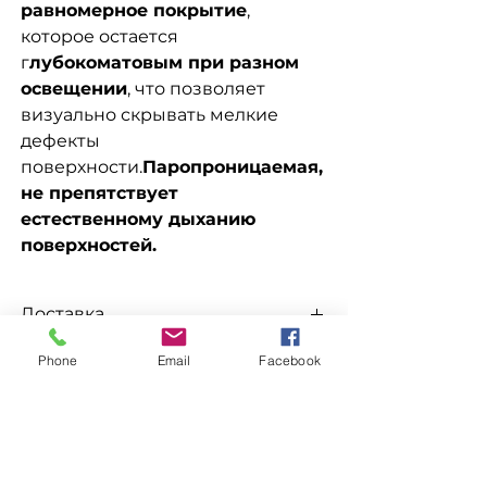
равномерное покрытие
,
которое остается
г
лубокоматовым при разном
освещении
, что позволяет
визуально скрывать мелкие
дефекты
поверхности.
Паропроницаемая,
не препятствует
естественному дыханию
поверхностей.
Доставка
Доступна выдача на складе
Phone
Email
Facebook
Заказ
для
самовывоза
, а так
же доставка
Новой почтой, Укр
Для заказа свяжитесь с менеджером
Почтой, Мост Экспресс, САТ,
по номерам телефонов
Деливери, Ночной Экспресс,
096-562-25-95
Автолюкс
и т.д.
ХОЧУ СКИДКУ