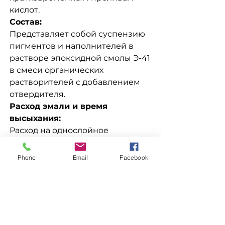
кислот.
Состав:
Представляет собой суспензию
пигментов и наполнителей в
растворе эпоксидной смолы Э-41
в смеси органических
растворителей с добавлением
отвердителя.
Расход эмали и время
высыхания:
Расход на однослойное
покрытие: 95-120 г/м2.
Время высыхания до степени 3
Phone
Email
Facebook
при температуре (18-22)°С, не
более: - 24ч, (118-122)°С - 2ч.
Доставка