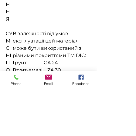
Н
Н
Я
СУ
В залежності від умов
МІ
експлуатації цей матеріал
С
може бути використаний з
НІ
різними покриттями ТМ DIC:
П
Грунт GA 24
О
Грунт-емалі ZA 30
КР
Phone
Email
Facebook
ИТ
ТЯ
Доставка
Доступна выдача на складе