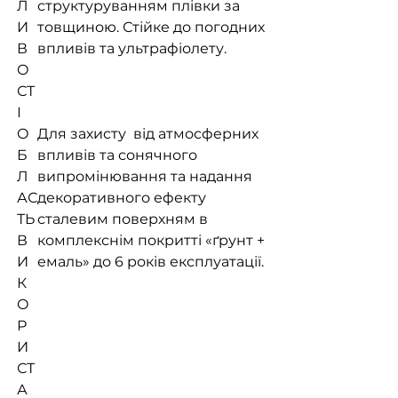
Л
структуруванням плівки за
И
товщиною. Стійке до погодних
В
впливів та ультрафіолету.
О
СТ
І
О
Для захисту від атмосферних
Б
впливів та сонячного
Л
випромінювання та надання
АС
декоративного ефекту
ТЬ
сталевим поверхням в
В
комплекснім покритті «ґрунт +
И
емаль» до 6 років експлуатації.
К
О
Р
И
СТ
А