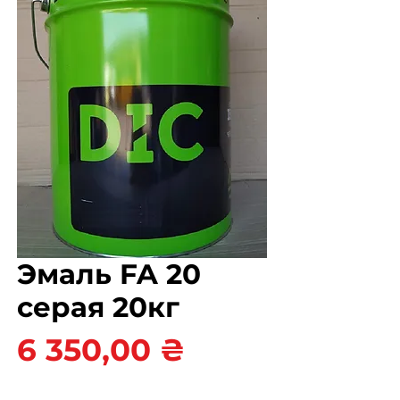
Эмаль FA 20
серая 20кг
Цена
6 350,00 ₴
Цвет
*