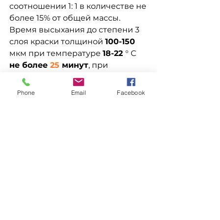
соотношении 1: 1 в количестве не
более 15% от общей массы.
Время высыхания до степени 3
слоя краски толщиной
100-150
мкм при температуре
18-22
° С
не более
25
минут
, при
снижении температуры
окружающей среды время
Phone
Email
Facebook
высыхания увеличивается.
Доставка
Доступна выдача на складе
Заказ
для
самовывоза
, а так
же доставка
Новой почтой, Мост
Для заказа свяжитесь с
Экспресс, Укр Почтой, САТ,
менеджером
Деливери, Ночной Экспресс,
по номерам телефонов
Автолюкс
и т.д.
ХОЧУ СКИДКУ
096-562-25-95