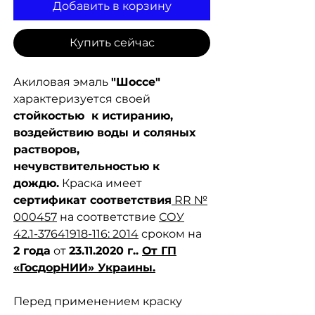
Добавить в корзину
Купить сейчас
Акиловая эмаль
"Шоссе"
характеризуется своей
стойкостью к истиранию,
воздействию воды и соляных
растворов,
нечувствительностью к
дождю.
Краска имеет
сертификат соответствия
RR №
000457
на соответствие
СОУ
42.1-37641918-116: 2014
сроком на
2 года
от
23.11.2020 г..
От ГП
«ГосдорНИИ» Украины.
Перед применением краску