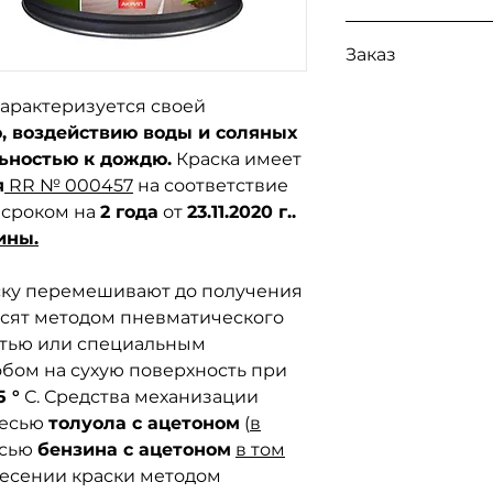
Доступна выдача 
Заказ
так же доставка
Н
Экспресс, Укр По
Для заказа св
Ночной Экспресс
арактеризуется своей
по номерам т
, воздействию воды и соляных
096-562-25-9
льностью к дождю.
Краска имеет
066-058-71-3
я
RR № 000457
на соответствие
093-189-38-0
сроком на
2 года
от
23.11.2020 г..
ины.
ку перемешивают до получения
сят методом пневматического
стью или специальным
бом на сухую поверхность при
5 °
С. Средства механизации
месью
толуола с ацетоном
(
в
есью
бензина с ацетоном
в том
несении краски методом