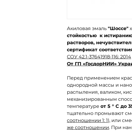
Акиловая эмаль
"Шоссе"
х
стойкостью к истиранию
растворов, нечувствите
сертификат соответстви
СОУ 42.1-37641918-116: 2014
От ГП «ГосдорНИИ» Укра
Перед применением крас
однородной массы и нано
распыления, валиком, ки
механизированным спосо
температуре
от 5 ° С до 3
тщательно промывают с
соотношении 1: 1
), или см
же соотношении
. При на