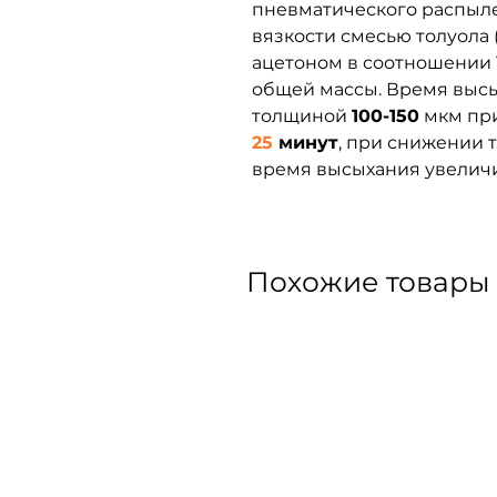
пневматического распыле
вязкости смесью толуола
ацетоном в соотношении 1:
общей массы. Время высы
толщиной
100-150
мкм пр
25
минут
, при снижении
время высыхания увеличи
Похожие товары