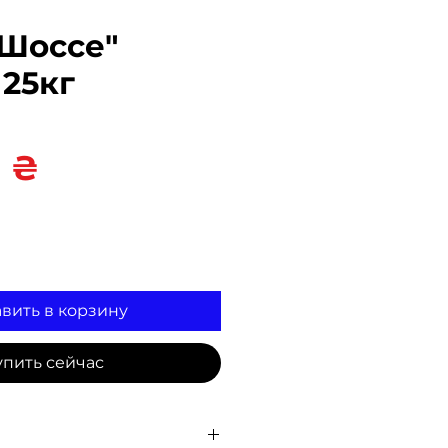
"Шоссе"
25кг
Цена
3 ₴
вить в корзину
упить сейчас