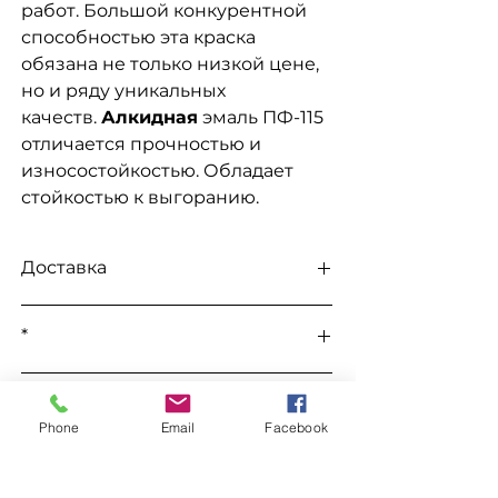
работ. Большой конкурентной
способностью эта краска
обязана не только низкой цене,
но и ряду уникальных
качеств.
Алкидная
эмаль ПФ-115
отличается прочностью и
износостойкостью. Обладает
стойкостью к выгоранию.
Доставка
Доступна выдача на складе для
*
самовывоза
, а так же доставка
Новой
почтой, Укр Почтой, Мост
Все цены уточняются во время
Экспресс, САТ, Деливери, Ночной
К этому товару подходит
заказа в телефоном режиме.
Экспресс, Автолюкс
и т.д.
Phone
Email
Facebook
Уайт Спирит "WIN"
Заказ
Уайт Спирит "Химрезерв"