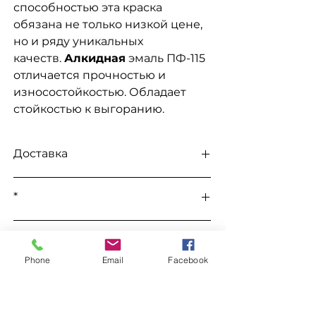
способностью эта краска
обязана не только низкой цене,
но и ряду уникальных
качеств.
Алкидная
эмаль ПФ-115
отличается прочностью и
износостойкостью. Обладает
стойкостью к выгоранию.
Доставка
Доступна выдача на складе для
*
самовывоза
, а так же доставка
Новой
почтой, Укр Почтой, Мост
Все цены уточняются во время
Экспресс, САТ, Деливери, Ночной
К этому товару подходит
заказа в телефоном режиме.
Экспресс, Автолюкс
и т.д.
Phone
Email
Facebook
Уайт Спирит "WIN"
Заказ
Уайт Спирит "Химрезерв"
Грунтовка ГФ-021
Для заказа свяжитесь с менеджером