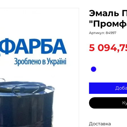
Эмаль П
"Промф
Артикул: 84997
5 094,7
Цвет
*
Доба
К
Доставка