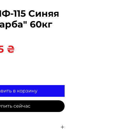
Ф-115 Синяя
арба" 60кг
Цена
5 ₴
вить в корзину
упить сейчас