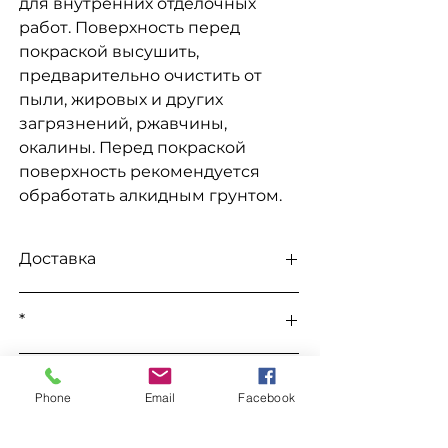
для внутренних отделочных
работ. Поверхность перед
покраской высушить,
предварительно очистить от
пыли, жировых и других
загрязнений, ржавчины,
окалины. Перед покраской
поверхность рекомендуется
обработать алкидным грунтом.
Доставка
Доступна выдача на складе для
*
самовывоза
, а так же доставка
Новой
почтой, Мост Экспресс, САТ,
Все цены уточняются во время
Деливери.
К этому товару подходит
заказа в телефоном режиме.
Phone
Email
Facebook
Уайт Спирит "WIN"
Заказ
Уайт Спирит "Химрезерв"