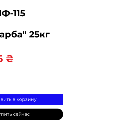
Ф-115
арба" 25кг
Цена
5 ₴
вить в корзину
упить сейчас