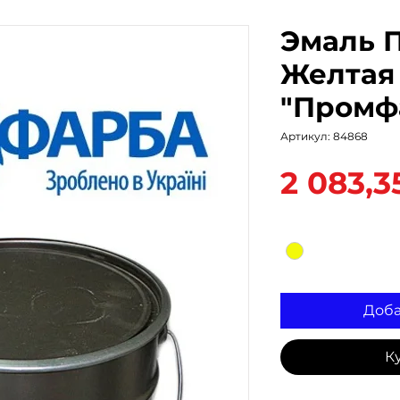
Эмаль П
Желтая
"Промф
Артикул: 84868
2 083,3
Цвет
*
Доба
К