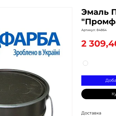
Эмаль П
"Промф
Артикул: 84864
2 309,4
Цвет
*
Доба
К
Доставка