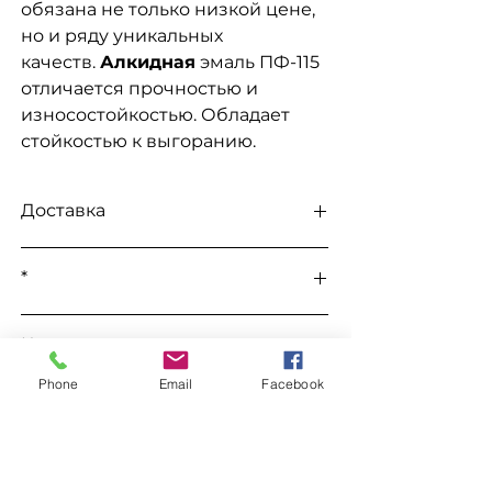
обязана не только низкой цене,
но и ряду уникальных
качеств.
Алкидная
эмаль ПФ-115
отличается прочностью и
износостойкостью. Обладает
стойкостью к выгоранию.
Доставка
Доступна выдача на складе для
*
самовывоза
, а так же доставка
Новой
почтой, Укр Почтой, Мост
Все цены уточняются во время
Экспресс, САТ, Деливери, Ночной
К этому товару подходит
заказа в телефоном режиме.
Экспресс, Автолюкс
и т.д.
Phone
Email
Facebook
Уайт Спирит "WIN"
Заказ
Уайт Спирит "Химрезерв"
Грунтовка ГФ-021
Для заказа свяжитесь с менеджером
по номерам телефонов