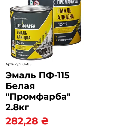
Артикул: 84851
Эмаль ПФ-115
Белая
"Промфарба"
2.8кг
Цена
282,28 ₴