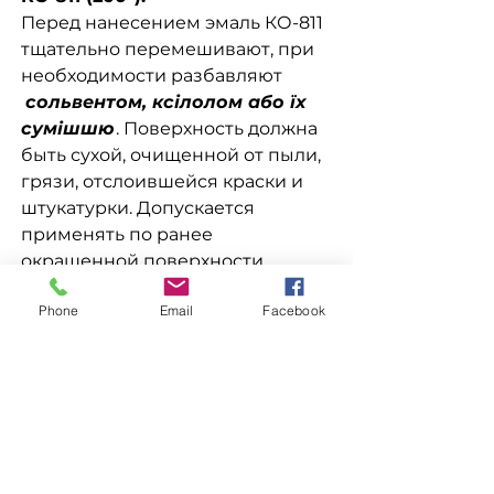
Перед нанесением эмаль КО-811
тщательно перемешивают, при
необходимости разбавляют
сольвентом, ксілолом або їх
сумішшю
. Поверхность должна
быть сухой, очищенной от пыли,
грязи, отслоившейся краски и
штукатурки. Допускается
применять по ранее
окрашенной поверхности
красками на
Phone
Email
Facebook
кремнийорганической основе.
Эмаль КО-811 наносят кистью
или краскораспылителем на
сухую поверхность,
предварительно очищенную от
пыли, жира, ржавчины, окалины
и других загрязнений.