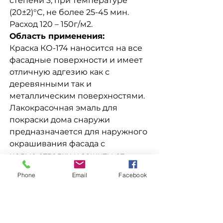
степени 3, при температуре
(20±2)°C, не более 25-45 мин.
Расход 120 – 150г/м2.
Область применения:
Краска КО-174 наносится на все
фасадные поверхности и имеет
отличную адгезию как с
деревянными так и
металлическим поверхностями.
Лакокрасочная эмаль для
покраски дома снаружи
предназначается для наружного
окрашивания фасада с
целью отделки и защиты от
воздействия окружающей
Phone
Email
Facebook
среды, а так же окраски
металлических и оцинкованных
поверхностей и конструкций.