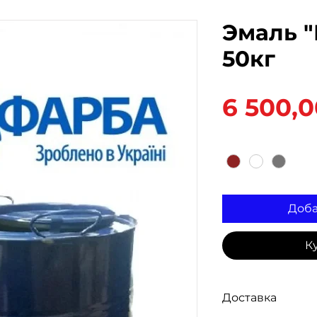
Эмаль "
50кг
6 500,0
Цвет
*
Доба
К
Доставка