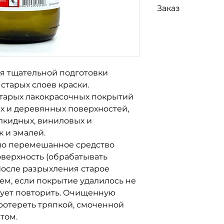
Заказ
так же доставка
Н
САТ, Деливери, 
Для заказа свяж
т.д.
по номерам тел
096-562-25-95
066-058-71-36
093-189-38-06
я тщательной подготовки
старых слоев краски.
старых лакокрасочных покрытий
ых и деревянных поверхностей,
лкидных, виниловых и
 и эмалей.
о перемешанное средство
верхность (обрабатывать
 После разрыхления старое
ем, если покрытие удалилось не
дует повторить. Очищенную
ротереть тряпкой, смоченной
том.