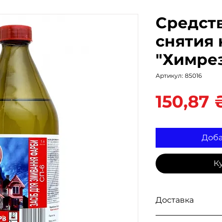
Средст
снятия 
"Химрез
Артикул: 85016
150,87 
Доба
К
Доставка
Доступна выдача 