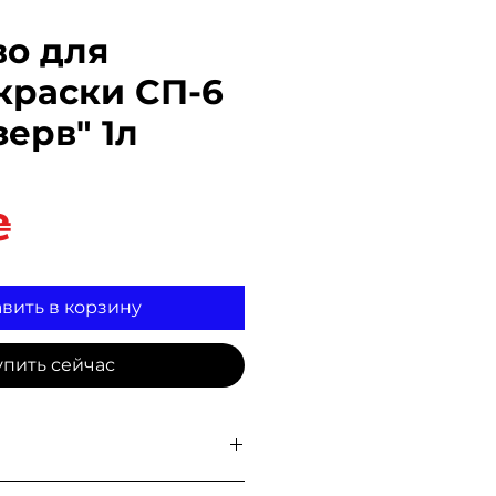
во для
краски СП-6
ерв" 1л
Цена
₴
вить в корзину
упить сейчас
на складе для
самовывоза
, а