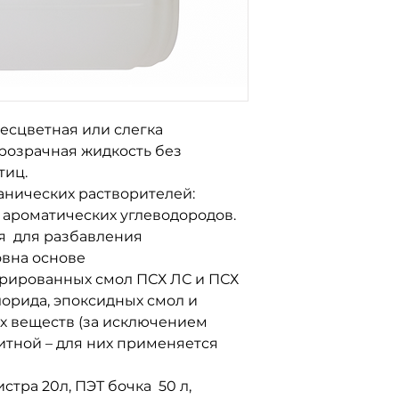
САТ, Деливери, 
Для заказа свяж
т.д.
по номерам тел
096-562-25-95
066-058-71-36
093-189-38-06
есцветная или слегка
розрачная жидкость без
тиц.
анических растворителей:
 ароматических углеводородов.
 для разбавления
вна основе
рированных смол ПСХ ЛС и ПСХ
орида, эпоксидных смол и
х веществ (за исключением
итной – для них применяется
стра 20л, ПЭТ бочка 50 л,