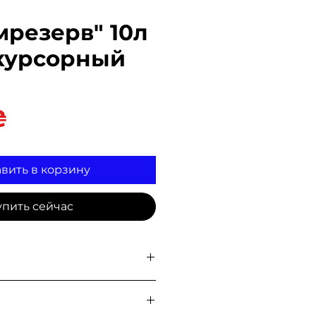
мрезерв" 10л
курсорный
Цена
₴
вить в корзину
упить сейчас
на складе для
самовывоза
, а
овой почтой, Укр Почтой,