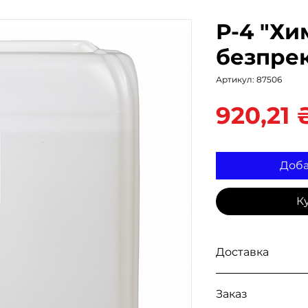
Р-4 "Хи
безпре
Артикул: 87506
920,21 
Доба
К
Доставка
Доступна выдача 
Заказ
так же доставка
Н