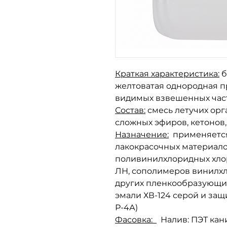
Краткая характеристика:
б
желтоватая однородная п
видимых взвешенных час
Состав:
смесь летучих орг
сложных эфиров, кетонов,
Назначение:
применяется
лакокрасочных материало
поливинилхлоридных хло
ЛН, сополимеров винилхл
других пленкообразующи
эмали ХВ-124 серой и защ
Р-4А)
Фасовка:
Налив: ПЭТ кани