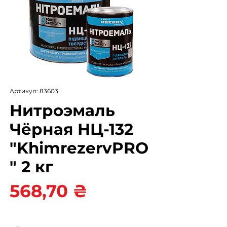
Артикул: 83603
Нитроэмаль
Чёрная НЦ-132
"KhimrezervPRO
" 2 кг
Цена
568,70 ₴
Цвет
*