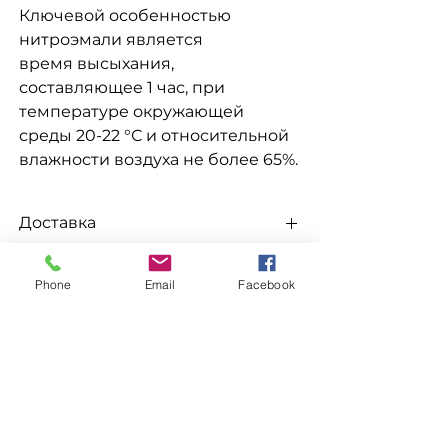
Ключевой особенностью
нитроэмали является
время высыхания,
составляющее 1 час, при
температуре окружающей
среды 20-22 °С и относительной
влажности воздуха не более 65%.
Доставка
Доступна выдача на складе для
Заказ
Phone
Email
Facebook
самовывоза
, а так же доставка
Новой
почтой, Укр Почтой, Мост Экспресс,
Для заказа свяжитесь с менеджером
САТ, Деливери, Ночной Экспресс,
по номерам телефонов
Автолюкс
и т.д.
096-562-25-95
ХОЧУ СКИДКУ
066-058-71-36
093-189-38-06
Похожие