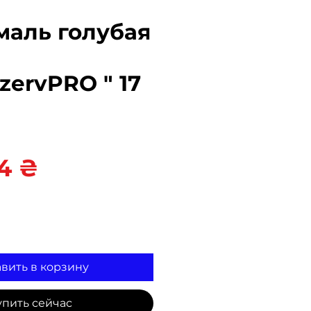
маль голубая
zervPRO " 17
Цена
4 ₴
вить в корзину
упить сейчас