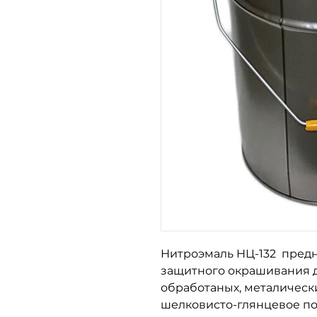
Нитроэмаль НЦ-132 предн
защитного окрашивания 
обработаных, металическ
шелковисто-глянцевое п