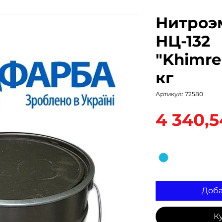
Нитроэ
НЦ-132
"Khimre
кг
Артикул: 72580
4 340,5
Цвет
*
Доба
К