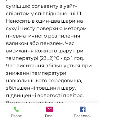
сумішшю сольвенту з уайт-
спіритом у співвідношенні 1:1.
Наносять в один-два шари на
суху і чисту поверхню методом
пневматичного розпилення,
валиком або пензлем. Час
висихання кожного шару при
температурі (23±2)°С - до 1 год.
Час висихання збільшується при
зниженні температури
навколишнього середовища,
збільшенні товщини шару,
підвищенні вологості повітря.
Витрати матеріалу: на
одношарове покриття складають
Phone
Email
Facebook
(50-75) мл/м2 в залежності від
методу нанесення і типу
поверхні.