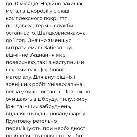
до 10 місяців. Надійно захищає
метал від корозії у складі
комплексного покриття,
продовжує термін служби
останнього. Швидковисихаюча –
до 1 год. Значно зменшує
витрати емалі. Забезпечує
відмінне з'єднання як з
поверхнею, так і з наступними
шарами лакофарбового
матеріалу. Для внутрішніх і
зовнішніх робіт. Універсальна і
легка у використанні. Поверхню
очищають від бруду, пилу, жиру,
іржі та інших забруднень,
видаляють відшаровану фарбу.
Грунтовку ретельно
перемішують, при необхідності
розбавляють сольвентом або