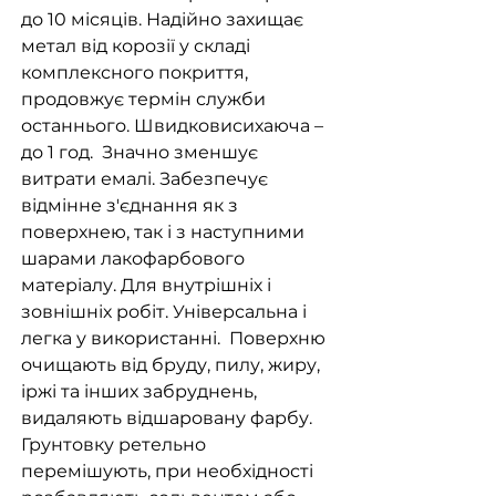
до 10 місяців. Надійно захищає
метал від корозії у складі
комплексного покриття,
продовжує термін служби
останнього. Швидковисихаюча –
до 1 год. Значно зменшує
витрати емалі. Забезпечує
відмінне з'єднання як з
поверхнею, так і з наступними
шарами лакофарбового
матеріалу. Для внутрішніх і
зовнішніх робіт. Універсальна і
легка у використанні. Поверхню
очищають від бруду, пилу, жиру,
іржі та інших забруднень,
видаляють відшаровану фарбу.
Грунтовку ретельно
перемішують, при необхідності