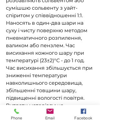
розбавляють сольвентом або
сумішшю сольвенту з уайт-
спіритом у співвідношенні 1:1.
Наносять в один-два шари на
суху і чисту поверхню методом
пневматичного розпилення,
валиком або пензлем. Час
висихання кожного шару при
температурі (23±2)°С - до 1 год.
Час висихання збільшується при
зниженні температури
навколишнього середовища,
збільшенні товщини шару,
підвищенні вологості повітря.
Витрати матеріалу: на
одношарове покриття складають
Phone
Email
Facebook
(50-75) мл/м2 в залежності від
методу нанесення і типу
поверхні.