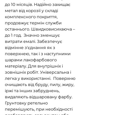
до 10 місяців. Надійно захищає
метал від корозії у складі
комплексного покриття,
продовжує термін служби
останнього. Швидковисихаюча –
до 1 год. Значно зменшує
витрати емалі. Забезпечує
відмінне з'єднання як з
поверхнею, так і з наступними
шарами лакофарбового
матеріалу. Для внутрішніх і
зовнішніх робіт. Універсальна і
легка у використанні. Поверхню
очищають від бруду, пилу, жиру,
іржі та інших забруднень,
видаляють відшаровану фарбу.
Грунтовку ретельно
перемішують, при необхідності