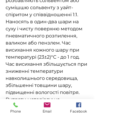
розбавляють сольвентом або
сумішшю сольвенту з уайт-
спіритом у співвідношенні 1:1.
Наносять в один-два шари на
суху і чисту поверхню методом
пневматичного розпилення,
валиком або пензлем. Час
висихання кожного шару при
температурі (23±2)°С - до 1 год.
Час висихання збільшується при
зниженні температури
навколишнього середовища,
збільшенні товщини шару,
підвищенні вологості повітря.
Витрати матеріалу: на
одношарове покриття складають
Phone
Email
Facebook
(50-75) мл/м2 в залежності від
методу нанесення і типу
поверхні.