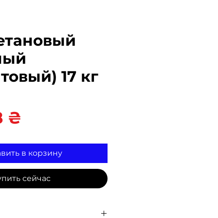
етановый
ный
товый) 17 кг
Цена
8 ₴
вить в корзину
упить сейчас