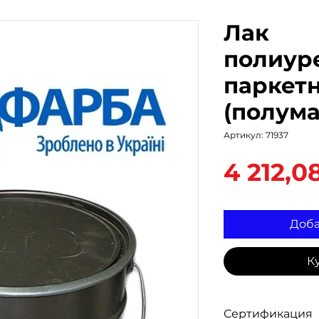
Лак
полиур
паркет
(полума
Артикул: 71937
4 212,0
Доба
К
Сертификация