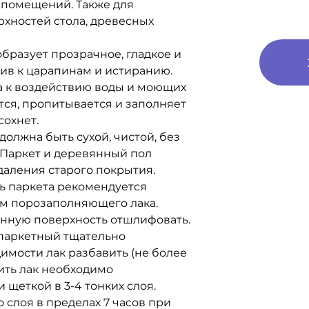
 помещений. Также для
рхностей стола, древесных
образует прозрачное, гладкое и
чив к царапинам и истиранию.
а к воздействию воды и моющих
тся, пропитывается и заполняет
сохнет.
олжна быть сухой, чистой, без
. Паркет и деревянный пол
даления старого покрытия.
ь паркета рекомендуется
ем порозаполняющего лака.
анную поверхность отшлифовать.
паркетный тщательно
имости лак разбавить (не более
ить лак необходимо
щеткой в 3-4 тонких слоя.
слоя в пределах 7 часов при