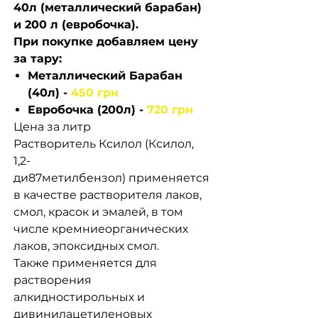
40л (металлический барабан)
и 200 л (евробочка).
При покупке добавляем цену
за тару:
Металлический Барабан
(40л) -
450 грн
Евробочка (200л) -
720 грн
Цена за литр
Растворитель Ксилол (Ксилол,
1,2-
ди87метилбензол) применяется
в качестве растворителя лаков,
смол, красок и эмалей, в том
числе кремниеорганических
лаков, эпоксидных смол.
Также применяется для
растворения
алкидностирольных и
дивинилацетиленовых