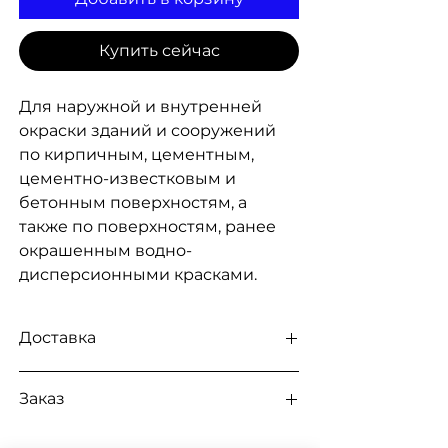
Купить сейчас
Для наружной и внутренней
окраски зданий и сооружений
по кирпичным, цементным,
цементно-известковым и
бетонным поверхностям, а
также по поверхностям, ранее
окрашенным водно-
дисперсионными красками.
Доставка
Доступна выдача на складе
Заказ
для
самовывоза
, а так
же доставка
Новой почтой, Укр
Для заказа свяжитесь с менеджером
Почтой, Мост Экспресс, САТ,