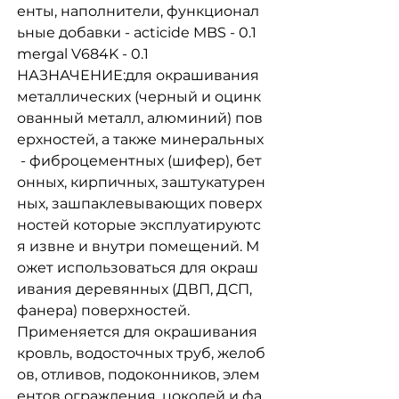
енты, наполнители, функционал
ьные добавки - acticide MBS - 0.1
mergal V684K - 0.1
НАЗНАЧЕНИЕ:для окрашивания
металлических (черный и оцинк
ованный металл, алюминий) пов
ерхностей, а также минеральных
- фиброцементных (шифер), бет
онных, кирпичных, заштукатурен
ных, зашпаклевывающих поверх
ностей которые эксплуатируютс
я извне и внутри помещений. М
ожет использоваться для окраш
ивания деревянных (ДВП, ДСП,
фанера) поверхностей.
Применяется для окрашивания
кровль, водосточных труб, желоб
ов, отливов, подоконников, элем
ентов ограждения, цоколей и фа