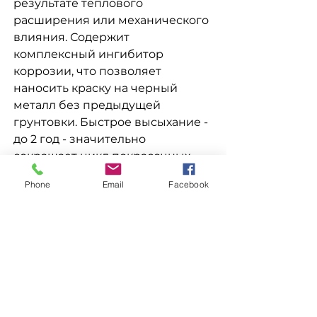
результате теплового
расширения или механического
влияния. Содержит
комплексный ингибитор
коррозии, что позволяет
наносить краску на черный
металл без предыдущей
грунтовки. Быстрое высыхание -
до 2 год - значительно
сокращает цикл покрасочных
работ. Благодаря повышенной
Phone
Email
Facebook
атмосферостойкости покрытия,
а также стойкости к перепадам
температур краска
рекомендована в первую
очередь для внешних
работ.Высокая пароприникність
предотвращает конденсации
влаги между покрытием и