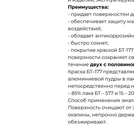
Преимущества:
- придает поверхностям 
- обеспечивает защиту м
воздействий;
- обладает антикоррозий
- быстро сохнет;
- покрытие краской БТ-177
поверхности сохраняет с
течение
двух с половино
Краска БТ–177 представля
алюминиевой пудры в лаке
непосредственно перед 
– 85% лака БТ – 577 и 15 –
Способ применения эмали 
Поверхность очищают от 
окалины, непрочно держа
обезжиривают.