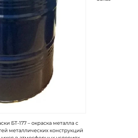
Почтой, Мост Экс
Для заказа св
Ночной Экспресс
по номерам т
096-562-25-9
066-058-71-3
093-189-38-0
ки БТ-177 – окраска металла с
тей металлических конструкций
щихся в атмосферных условиях.