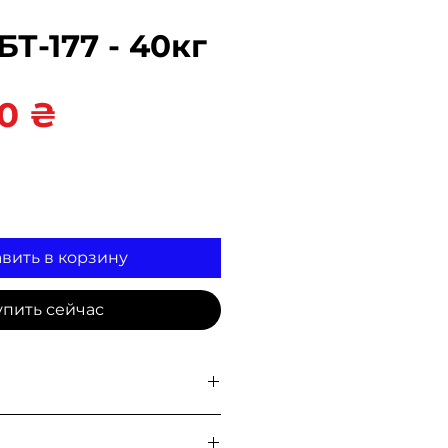
БТ-177 - 40кг
Цена
0 ₴
вить в корзину
упить сейчас
на складе для
самовывоза
, а
овой почтой, Укр