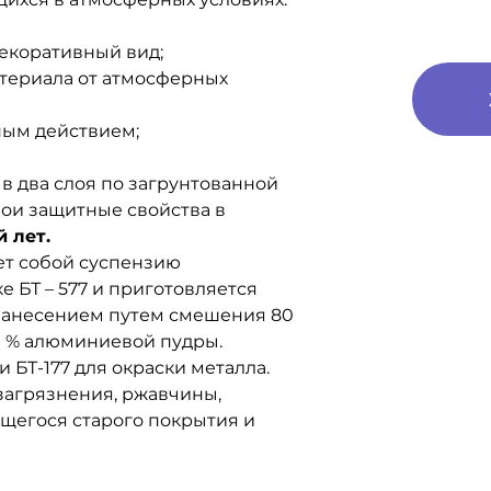
декоративный вид;
атериала от атмосферных
ным действием;
 в два слоя по загрунтованной
вои защитные свойства в
й лет.
ет собой суспензию
 БТ – 577 и приготовляется
нанесением путем смешения 80
 20 % алюминиевой пудры.
БТ-177 для окраски металла.
загрязнения, ржавчины,
щегося старого покрытия и