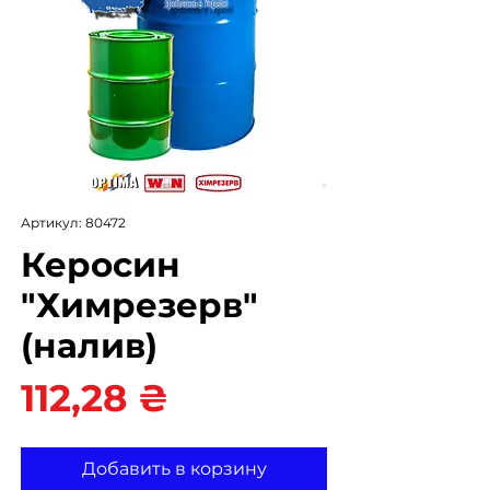
Артикул: 80472
Керосин
"Химрезерв"
(налив)
Цена
112,28 ₴
Добавить в корзину