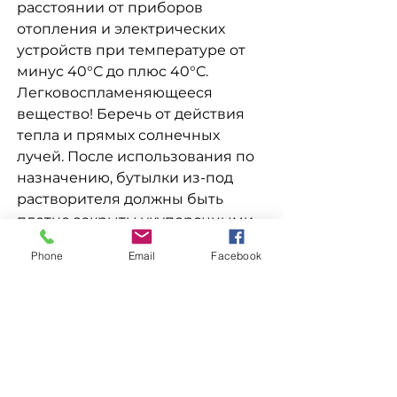
расстоянии от приборов
отопления и электрических
устройств при температуре от
минус 40°С до плюс 40°С.
Легковоспламеняющееся
вещество! Беречь от действия
тепла и прямых солнечных
лучей. После использования по
назначению, бутылки из-под
растворителя должны быть
плотно закрыты укупорочными
средствами и отправлены на
Phone
Email
Facebook
бытовую свалку.
СОСТАВ: смесевой растворитель,
смесь углеводородов
преимущественно
алифатического характера с
примесью ароматических
соединений нечеткого